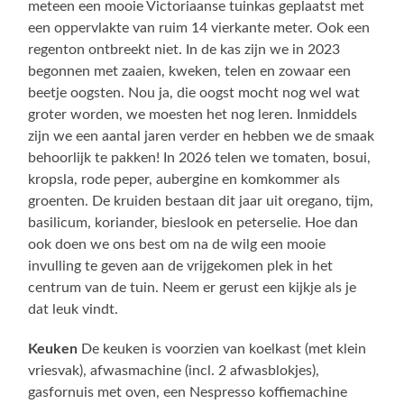
meteen een mooie Victoriaanse tuinkas geplaatst met
een oppervlakte van ruim 14 vierkante meter. Ook een
regenton ontbreekt niet. In de kas zijn we in 2023
begonnen met zaaien, kweken, telen en zowaar een
beetje oogsten. Nou ja, die oogst mocht nog wel wat
groter worden, we moesten het nog leren. Inmiddels
zijn we een aantal jaren verder en hebben we de smaak
behoorlijk te pakken! In 2026 telen we tomaten, bosui,
kropsla, rode peper, aubergine en komkommer als
groenten. De kruiden bestaan dit jaar uit oregano, tijm,
basilicum, koriander, bieslook en peterselie. Hoe dan
ook doen we ons best om na de wilg een mooie
invulling te geven aan de vrijgekomen plek in het
centrum van de tuin. Neem er gerust een kijkje als je
dat leuk vindt.
Keuken
De keuken is voorzien van koelkast (met klein
vriesvak), afwasmachine (incl. 2 afwasblokjes),
gasfornuis met oven, een Nespresso koffiemachine