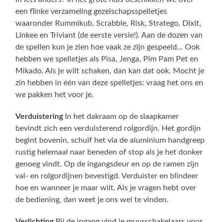
een flinke verzameling gezelschapsspelletjes
waaronder Rummikub, Scrabble, Risk, Stratego, Dixit,
Linkee en Triviant (de eerste versie!). Aan de dozen van
de spellen kun je zien hoe vaak ze zijn gespeeld… Ook
hebben we spelletjes als Pisa, Jenga, Pim Pam Pet en
Mikado. Als je wilt schaken, dan kan dat ook. Mocht je
zin hebben in één van deze spelletjes: vraag het ons en
we pakken het voor je.
Verduistering
In het dakraam op de slaapkamer
bevindt zich een verduisterend rolgordijn. Het gordijn
begint bovenin, schuif het via de aluminium handgreep
rustig helemaal naar beneden of stop als je het donker
genoeg vindt. Op de ingangsdeur en op de ramen zijn
val- en rolgordijnen bevestigd. Verduister en blindeer
hoe en wanneer je maar wilt. Als je vragen hebt over
de bediening, dan weet je ons wel te vinden.
Verlichting
Bij de ingang vind je muurschakelaars voor