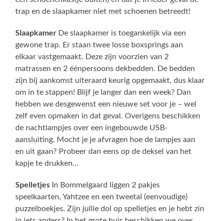
trap en de slaapkamer niet met schoenen betreedt!
Slaapkamer
De slaapkamer is toegankelijk via een
gewone trap. Er staan twee losse boxsprings aan
elkaar vastgemaakt. Deze zijn voorzien van 2
matrassen en 2 éénpersoons dekbedden. De bedden
zijn bij aankomst uiteraard keurig opgemaakt, dus klaar
om in te stappen! Blijf je langer dan een week? Dan
hebben we desgewenst een nieuwe set voor je – wel
zelf even opmaken in dat geval. Overigens beschikken
de nachtlampjes over een ingebouwde USB-
aansluiting. Mocht je je afvragen hoe de lampjes aan
en uit gaan? Probeer dan eens op de deksel van het
kapje te drukken…
Spelletjes
In Bommelgaard liggen 2 pakjes
speelkaarten, Yahtzee en een tweetal (eenvoudige)
puzzelboekjes. Zijn jullie dol op spelletjes en je hebt zin
in iets anders? In het grote huis beschikken we over