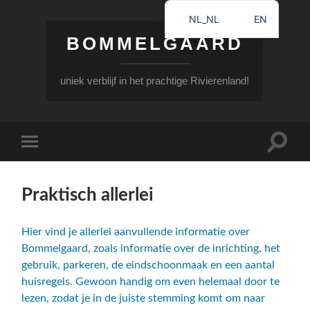
NL_NL
EN
BOMMELGAARD
uniek verblijf in het prachtige Rivierenland!
Schake
Schakel
naar
naar
zoekve
mobiel
menu
Praktisch allerlei
Hier vind je allerlei aanvullende informatie over
Bommelgaard, zoals informatie over de inrichting, het
gebruik, parkeren, de eindschoonmaak en een aantal
huisregels. Gewoon handig om even helemaal door te
lezen, zodat je in de juiste stemming komt om naar