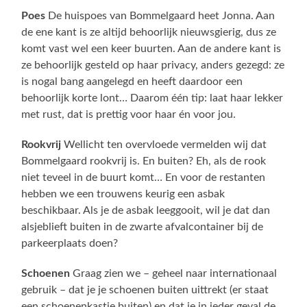
Poes
De huispoes van Bommelgaard heet Jonna. Aan
de ene kant is ze altijd behoorlijk nieuwsgierig, dus ze
komt vast wel een keer buurten. Aan de andere kant is
ze behoorlijk gesteld op haar privacy, anders gezegd: ze
is nogal bang aangelegd en heeft daardoor een
behoorlijk korte lont… Daarom één tip: laat haar lekker
met rust, dat is prettig voor haar én voor jou.
Rookvrij
Wellicht ten overvloede vermelden wij dat
Bommelgaard rookvrij is. En buiten? Eh, als de rook
niet teveel in de buurt komt… En voor de restanten
hebben we een trouwens keurig een asbak
beschikbaar. Als je de asbak leeggooit, wil je dat dan
alsjeblieft buiten in de zwarte afvalcontainer bij de
parkeerplaats doen?
Schoenen
Graag zien we – geheel naar internationaal
gebruik – dat je je schoenen buiten uittrekt (er staat
een schoenenkastje buiten) en dat je in ieder geval de