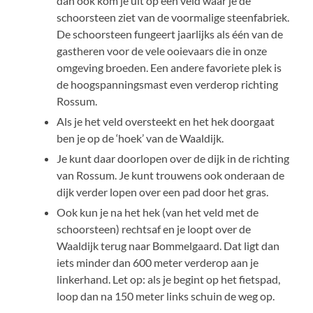
dan ook kom je uit op een veld waar je de
schoorsteen ziet van de voormalige steenfabriek.
De schoorsteen fungeert jaarlijks als één van de
gastheren voor de vele ooievaars die in onze
omgeving broeden. Een andere favoriete plek is
de hoogspanningsmast even verderop richting
Rossum.
Als je het veld oversteekt en het hek doorgaat
ben je op de ‘hoek’ van de Waaldijk.
Je kunt daar doorlopen over de dijk in de richting
van Rossum. Je kunt trouwens ook onderaan de
dijk verder lopen over een pad door het gras.
Ook kun je na het hek (van het veld met de
schoorsteen) rechtsaf en je loopt over de
Waaldijk terug naar Bommelgaard. Dat ligt dan
iets minder dan 600 meter verderop aan je
linkerhand. Let op: als je begint op het fietspad,
loop dan na 150 meter links schuin de weg op.