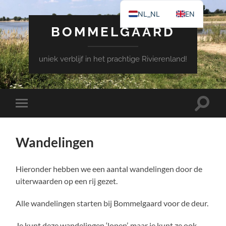
NL_NL
EN
BOMMELGAARD
uniek verblijf in het prachtige Rivierenland!
Schake
Schakel
naar
naar
zoekve
mobiel
menu
Wandelingen
Hieronder hebben we een aantal wandelingen door de
uiterwaarden op een rij gezet.
Alle wandelingen starten bij Bommelgaard voor de deur.
Je kunt deze wandelingen ‘lopen’, maar je kunt ze ook