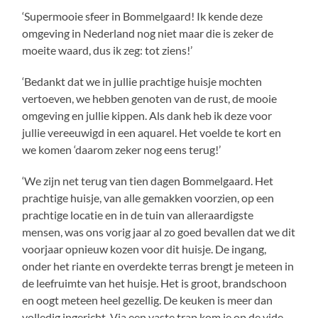
‘Supermooie sfeer in Bommelgaard! Ik kende deze
omgeving in Nederland nog niet maar die is zeker de
moeite waard, dus ik zeg: tot ziens!’
‘Bedankt dat we in jullie prachtige huisje mochten
vertoeven, we hebben genoten van de rust, de mooie
omgeving en jullie kippen. Als dank heb ik deze voor
jullie vereeuwigd in een aquarel. Het voelde te kort en
we komen ‘daarom zeker nog eens terug!’
‘We zijn net terug van tien dagen Bommelgaard. Het
prachtige huisje, van alle gemakken voorzien, op een
prachtige locatie en in de tuin van alleraardigste
mensen, was ons vorig jaar al zo goed bevallen dat we dit
voorjaar opnieuw kozen voor dit huisje. De ingang,
onder het riante en overdekte terras brengt je meteen in
de leefruimte van het huisje. Het is groot, brandschoon
en oogt meteen heel gezellig. De keuken is meer dan
volledig ingericht. Via een vaste trap kom je op de vide