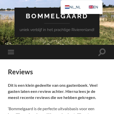
NL_NL
EN
BOMMELGAARD
uniek verblijf in het prachtige Rivierenland!
Schake
Schakel
naar
naar
zoekve
mobiel
menu
Reviews
Dit is een klein gedeelte van ons gastenboek. Veel
gasten laten een review achter. Hierna lees je de
meest recente reviews die we hebben gekregen.
‘Bommelgaard is de perfecte uitvalsbasis voor een